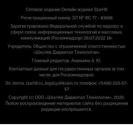
Сетевое издание Онлайн журнал StarHit
Регистрационный номер ЭЛ № ФС 77 - 83698
Зарегистрировано Федеральной службой по надзору в
сфере связи, информационных технологий и массовых,
коммуникаций (Роскомнадзор) 26.07.2022 18+
Учредитель: Общество с ограниченной ответственностью
«Шкулёв Диджитал Технологии»
Главный редактор: Ананьина А. Ю.
Контактные данные для государственных органов (в том
числе, для Роскомнадзора):
Эл. почта: starhit.ru_legal@shkulev.ru телефон: +7(495) 633-57-
57
Copyright (с) ООО «Шкулёв Диджитал Технологии», 2026.
Любое воспроизведение материалов сайта без разрешения
редакции воспрещается.