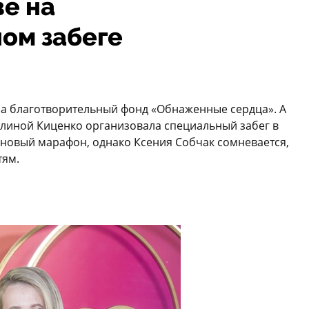
е на
ом забеге
ла благотворительный фонд «Обнаженные сердца». А
Полиной Киценко организовала специальный забег в
т новый марафон, однако Ксения Собчак сомневается,
тям.