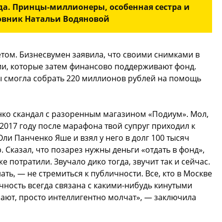
а. Принцы-миллионеры, особенная сестра и
овник Натальи Водяновой
етом. Бизнесвумен заявила, что своими снимками в
ии, которые затем финансово поддерживают фонд.
ты смогла собрать 220 миллионов рублей на помощь
ко скандал с разоренным магазином «Подиум». Мол,
 2017 году после марафона твой супруг приходил к
ли Панченко Яше и взял у него в долг 100 тысяч
. Сказал, что позарез нужны деньги «отдать в фонд»,
 потратили. Звучало дико тогда, звучит так и сейчас.
ать, — не стремиться к публичности. Все, кто в Москве
чность всегда связана с какими-нибудь кинутыми
нают, просто интеллигентно молчат», — заключила