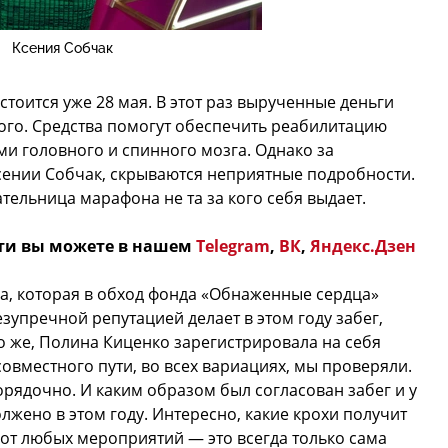
Ксения Собчак
тоится уже 28 мая. В этот раз вырученные деньги
ого. Средства помогут обеспечить реабилитацию
и головного и спинного мозга. Однако за
сении Собчак, скрываются неприятные подробности.
тельница марафона не та за кого себя выдает.
ти вы можете в нашем
Telegram
,
ВК
,
Яндекс.Дзен
ра, которая в обход фонда «Обнаженные сердца»
зупречной репутацией делает в этом году забег,
о же, Полина Киценко зарегистрировала на себя
овместного пути, во всех вариациях, мы проверяли.
орядочно. И каким образом был согласован забег и у
лжено в этом году. Интересно, какие крохи получит
 от любых мероприятий — это всегда только сама