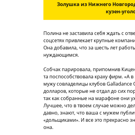
Золушка из Нижнего Новгород
кузен-угол
Полина не заставила себя ждать с отв
соцсетях привлекает крупные компан
Она добавила, что за шесть лет рабо
нуждающимся.
Собчак парировала, припомнив Кицен
та поспособствовала краху фирм. «А в
мужу совладелицы клубов Galladance О
долларов, которые не отдал до сих пор
так как собранные на марафоне они уже
Лучшее, что в твоем случае можно дел
давно, знают, что ваша с мужем публи
«дольщиками». И все это прекрасно з
она.