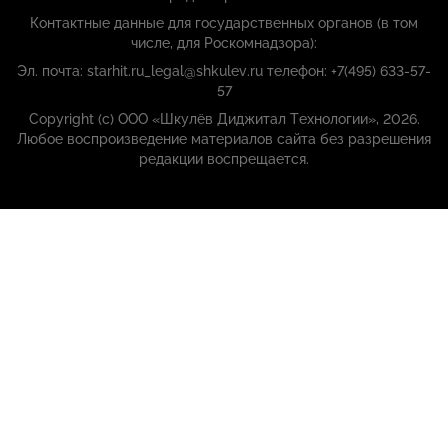
Контактные данные для государственных органов (в том
числе, для Роскомнадзора):
Эл. почта: starhit.ru_legal@shkulev.ru телефон: +7(495) 633-57-
57
Copyright (с) ООО «Шкулёв Диджитал Технологии», 2026.
Любое воспроизведение материалов сайта без разрешения
редакции воспрещается.