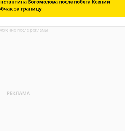
онстантина Богомолова после побега Ксении
обчак за границу