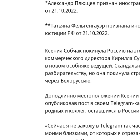
*Александр Плющев признан иностра
от 21.10.2022.
**Татьяна Фельгенгауэр признана ин
юстиции РФ от 21.10.2022.
Ксения Собчак покинула Россию на эт
коммерческого директора Кирилла Сух
в новом особняке ведущей. Скандальн
разбирательству, но она покинула ст
через Белоруссию.
Доподлинно местоположении Ксении н
опубликовав пост в своем Telegram-ка
родных и коллег, оставшихся в России
«Сейчас я не захожу в Telegram так ча
моими близкими, от которых я отреза