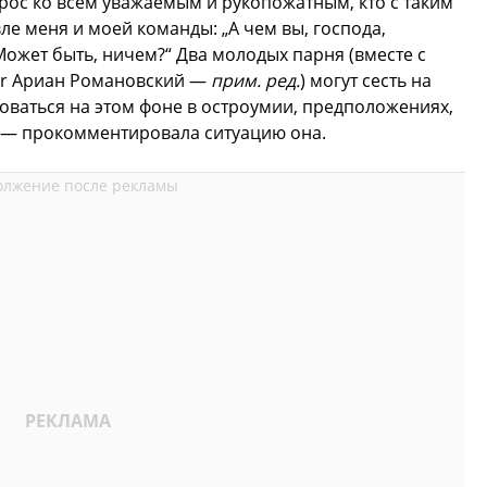
прос ко всем уважаемым и рукопожатным, кто с таким
ле меня и моей команды: „А чем вы, господа,
 Может быть, ничем?“ Два молодых парня (вместе с
ler Ариан Романовский —
прим. ред.
) могут сесть на
новаться на этом фоне в остроумии, предположениях,
» — прокомментировала ситуацию она.