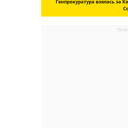
Генпрокуратура взялась за К
С