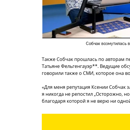
Собчак возмутилась 
Также Собчак прошлась по авторам п
Татьяне Фельгенгауэр**. Ведущие обс
говорили также о СМИ, которое она во
«Для меня репутация Ксении Собчак за
я никогда не репостил „Осторожно, нов
благодаря которой я не верю ни одно