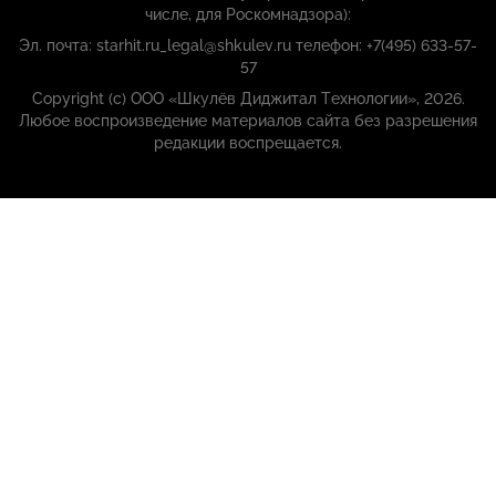
числе, для Роскомнадзора):
Эл. почта: starhit.ru_legal@shkulev.ru телефон: +7(495) 633-57-
57
Copyright (с) ООО «Шкулёв Диджитал Технологии», 2026.
Любое воспроизведение материалов сайта без разрешения
редакции воспрещается.