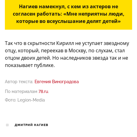
Нагиев намекнул, с кем из актеров не
согласен работать: «Мне неприятны люди,
которые во всеуслышание делят детей»
Так что в скрытности Кирилл не уступает звездному
отцу, который, переехав в Москву, по слухам, стал
отцом двоих детей. Но наследников звезда так и не
показывает публике.
Автор текста:
Евгения Виноградова
По материалам
78.ru
.
Фото: Legion-Media
ДМИТРИЙ НАГИЕВ