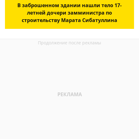
В заброшенном здании нашли тело 17-
летней дочери замминистра по
строительству Марата Сибатуллина