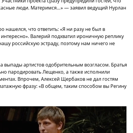
частники проекта сразу предупредили гостей, что
ужасные люди. Материмся…» — заявил ведущий Нурлан
нашелся, что ответить: «Я ни разу не был в
ь интересно». Валерий подхватил ироничную реплику
нашу российскую эстраду, поэтому нам ничего не
ла выпады артистов одобрительным возгласом. Братья
ьно пародировать Лещенко, а также исполнили
ментах. Впрочем, Алексей Щербаков не дал гостям
эпатажную фразу: «В общем, таким способом вы Регину