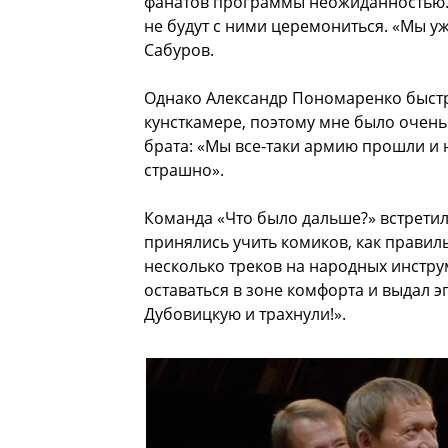
фанатов программы неожиданностью. У
не будут с ними церемониться. «Мы 
Сабуров.
Однако Александр Пономаренко быстро 
кунсткамере, поэтому мне было очен
брата: «Мы все-таки армию прошли и 
страшно».
Команда «Что было дальше?» встрети
принялись учить комиков, как правил
несколько треков на народных инстру
оставаться в зоне комфорта и выдал 
Дубовицкую и трахнули!».