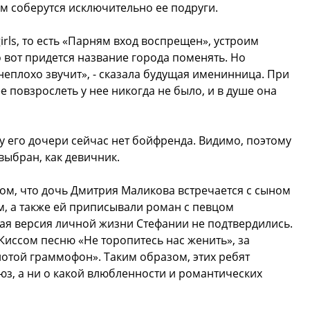
м соберутся исключительно ее подруги.
irls, то есть «Парням вход воспрещен», устроим
о вот придется название города поменять. Но
неплохо звучит», - сказала будущая именинница. При
е повзрослеть у нее никогда не было, и в душе она
у его дочери сейчас нет бойфренда. Видимо, поэтому
ыбран, как девичник.
том, что дочь Дмитрия Маликова встречается с сыном
 а также ей приписывали роман с певцом
ая версия личной жизни Стефании не подтвердились.
Киссом песню «Не торопитесь нас женить», за
отой граммофон». Таким образом, этих ребят
юз, а ни о какой влюбленности и романтических