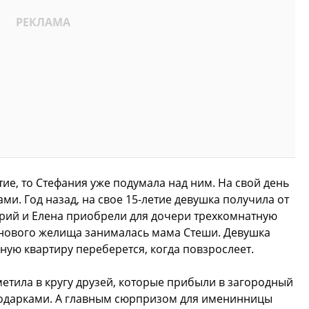
тие, то Стефания уже подумала над ним. На свой день
ми. Год назад, на свое 15-летие девушка получила от
рий и Елена приобрели для дочери трехкомнатную
 нового желища занималась мама Стеши. Девушка
нную квартиру переберется, когда повзрослеет.
тила в кругу друзей, которые прибыли в загородный
подарками. А главным сюрпризом для именинницы