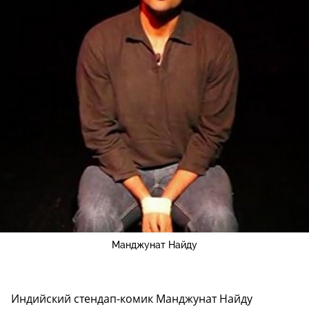
Манджунат Найду
Индийский стендап-комик Манджунат Найду