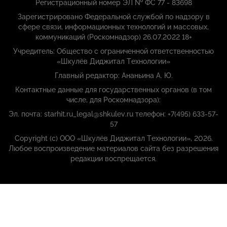
Регистрационный номер ЭЛ № ФС 77 - 83698
Зарегистрировано Федеральной службой по надзору в
сфере связи, информационных технологий и массовых,
коммуникаций (Роскомнадзор) 26.07.2022 18+
Учредитель: Общество с ограниченной ответственностью
«Шкулёв Диджитал Технологии»
Главный редактор: Ананьина А. Ю.
Контактные данные для государственных органов (в том
числе, для Роскомнадзора):
Эл. почта: starhit.ru_legal@shkulev.ru телефон: +7(495) 633-57-
57
Copyright (с) ООО «Шкулёв Диджитал Технологии», 2026.
Любое воспроизведение материалов сайта без разрешения
редакции воспрещается.