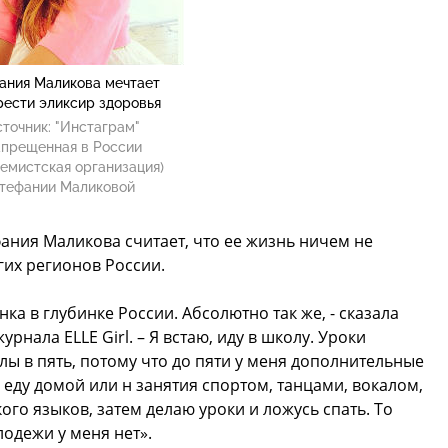
ания Маликова мечтает
рести эликсир здоровья
точник:
"Инстаграм"
апрещенная в России
емистская организация)
тефании Маликовой
ания Маликова считает, что ее жизнь ничем не
гих регионов России.
нка в глубинке России. Абсолютно так же, - сказала
нала ELLE Girl. – Я встаю, иду в школу. Уроки
лы в пять, потому что до пяти у меня дополнительные
я еду домой или н занятия спортом, танцами, вокалом,
го языков, затем делаю уроки и ложусь спать. То
лодежи у меня нет».