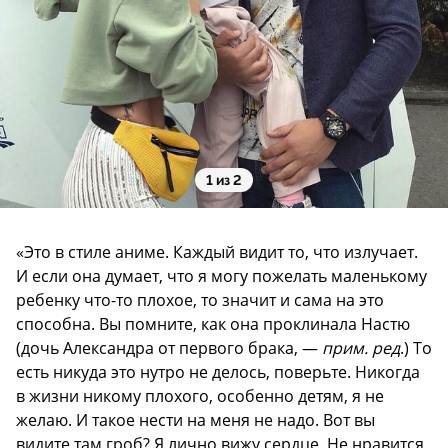
1 из 2
«Это в стиле аниме. Каждый видит то, что излучает.
И если она думает, что я могу пожелать маленькому
ребенку что-то плохое, то значит и сама на это
способна. Вы помните, как она проклинала Настю
(дочь Александра от первого брака, —
прим. ред
.) То
есть никуда это нутро не делось, поверьте. Никогда
в жизни никому плохого, особенно детям, я не
желаю. И такое нести на меня не надо. Вот вы
видите там гроб? Я лично вижу сердце. Не нравится,