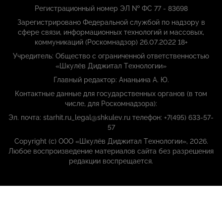
Регистрационный номер ЭЛ № ФС 77 - 83698
Зарегистрировано Федеральной службой по надзору в
сфере связи, информационных технологий и массовых,
коммуникаций (Роскомнадзор) 26.07.2022 18+
Учредитель: Общество с ограниченной ответственностью
«Шкулёв Диджитал Технологии»
Главный редактор: Ананьина А. Ю.
Контактные данные для государственных органов (в том
числе, для Роскомнадзора):
Эл. почта: starhit.ru_legal@shkulev.ru телефон: +7(495) 633-57-
57
Copyright (с) ООО «Шкулёв Диджитал Технологии», 2026.
Любое воспроизведение материалов сайта без разрешения
редакции воспрещается.