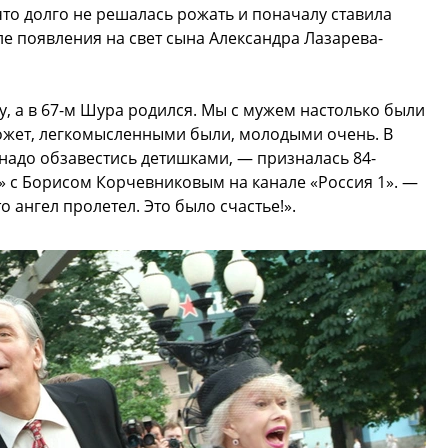
то долго не решалась рожать и поначалу ставила
е появления на свет сына Александра Лазарева-
у, а в 67-м Шура родился. Мы с мужем настолько были
 Может, легкомысленными были, молодыми очень. В
 надо обзавестись детишками, — призналась 84-
» с Борисом Корчевниковым на канале «Россия 1». —
о ангел пролетел. Это было счастье!».