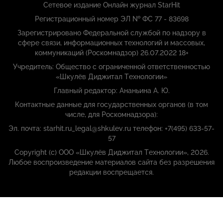
Сетевое издание Онлайн журнал StarHit
Регистрационный номер ЭЛ № ФС 77 - 83698
Зарегистрировано Федеральной службой по надзору в
сфере связи, информационных технологий и массовых,
коммуникаций (Роскомнадзор) 26.07.2022 18+
Учредитель: Общество с ограниченной ответственностью
«Шкулёв Диджитал Технологии»
Главный редактор: Ананьина А. Ю.
Контактные данные для государственных органов (в том
числе, для Роскомнадзора):
Эл. почта: starhit.ru_legal@shkulev.ru телефон: +7(495) 633-57-
57
Copyright (с) ООО «Шкулёв Диджитал Технологии», 2026.
Любое воспроизведение материалов сайта без разрешения
редакции воспрещается.