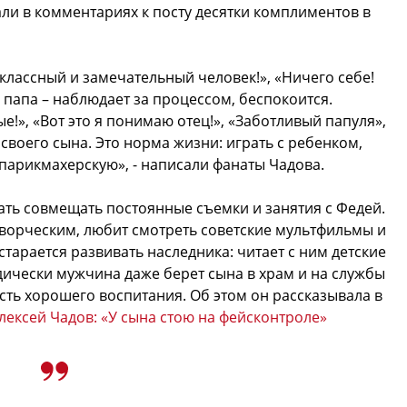
ли в комментариях к посту десятки комплиментов в
е классный и замечательный человек!», «Ничего себе!
 папа – наблюдает за процессом, беспокоится.
ные!», «Вот это я понимаю отец!», «Заботливый папуля»,
своего сына. Это норма жизни: играть с ребенком,
в парикмахерскую», - написали фанаты Чадова.
вать совмещать постоянные съемки и занятия с Федей.
ворческим, любит смотреть советские мультфильмы и
тарается развивать наследника: читает с ним детские
дически мужчина даже берет сына в храм и на службы
асть хорошего воспитания. Об этом он рассказывала в
лексей Чадов: «У сына стою на фейсконтроле»