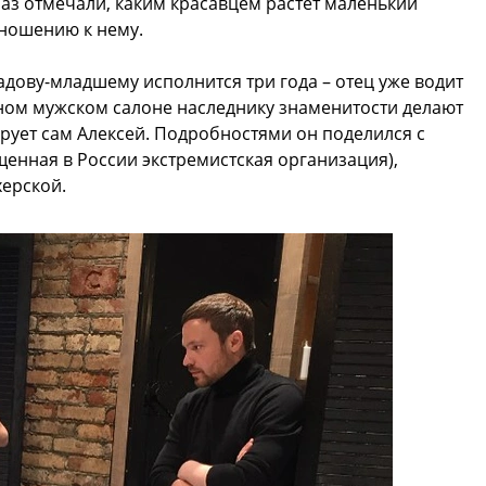
аз отмечали, каким красавцем растет маленький
тношению к нему.
адову-младшему исполнится три года – отец уже водит
ном мужском салоне наследнику знаменитости делают
рует сам Алексей. Подробностями он поделился с
енная в России экстремистская организация),
ерской.