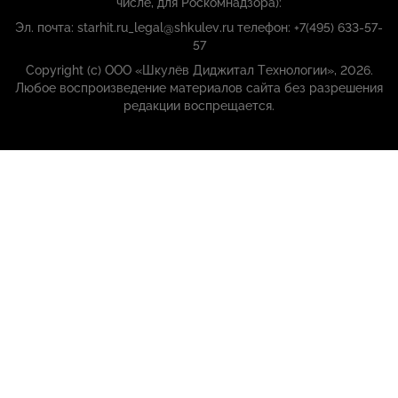
числе, для Роскомнадзора):
Эл. почта: starhit.ru_legal@shkulev.ru телефон: +7(495) 633-57-
57
Copyright (с) ООО «Шкулёв Диджитал Технологии», 2026.
Любое воспроизведение материалов сайта без разрешения
редакции воспрещается.