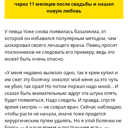
через 11 месяцев после свадьбы и нашел
новую любовь
У певца тоже снова появилась базалиома, от
которой он избавился популярным методом, чем
шокировал своего лечащего врача. Певец просит
поклонников не следовать его примеру, ведь это
может быть очень опасно.
«У меня недавно вылезло одно, так я крем купил и
им сжег эту болячку: онколог мой меня за это чуть
не убил, так орал! Но потом поржал надо мной… И
сказал быть внимательным: вдруг эта штука опять
будет появляться. Надо следить. И правда, спустя
время смотрю — не соврал врач. Сейчас наблюдаю,
чтобы расти не начала, иначе тоже придется
хирургическим путем удалять. Но я этой болячки не
боюсь — в наше время и пострашнее есть», —