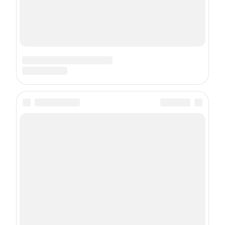
Подписка на рассылку
Даю
согласие
на обработку персональных данных
С
Политикой
обработки персональных данных согласен
Подписаться