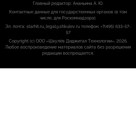
Главный редактор: Ананьина А. Ю.
Контактные данные для государственных органов (в том
числе, для Роскомнадзора):
Эл. почта: starhit.ru_legal@shkulev.ru телефон: +7(495) 633-57-
57
Copyright (с) ООО «Шкулёв Диджитал Технологии», 2026.
Любое воспроизведение материалов сайта без разрешения
редакции воспрещается.