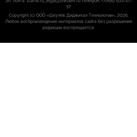
Эл. почта: starhit.ru_legal@shkulev.ru телефон: +7(495) 633-57-
57
Copyright (с) ООО «Шкулёв Диджитал Технологии», 2026.
Любое воспроизведение материалов сайта без разрешения
редакции воспрещается.