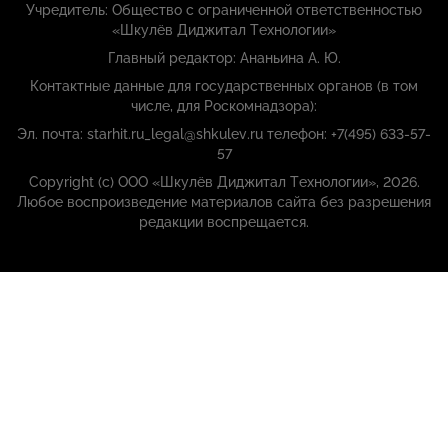
Учредитель: Общество с ограниченной ответственностью
«Шкулёв Диджитал Технологии»
Главный редактор: Ананьина А. Ю.
Контактные данные для государственных органов (в том
числе, для Роскомнадзора):
Эл. почта: starhit.ru_legal@shkulev.ru телефон: +7(495) 633-57-
57
Copyright (с) ООО «Шкулёв Диджитал Технологии», 2026.
Любое воспроизведение материалов сайта без разрешения
редакции воспрещается.