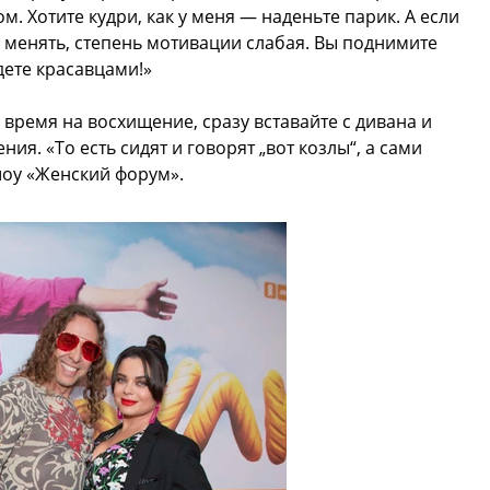
м. Хотите кудри, как у меня — наденьте парик. А если
то менять, степень мотивации слабая. Вы поднимите
удете красавцами!»
 время на восхищение, сразу вставайте с дивана и
я. «То есть сидят и говорят „вот козлы“, а сами
шоу «Женский форум».