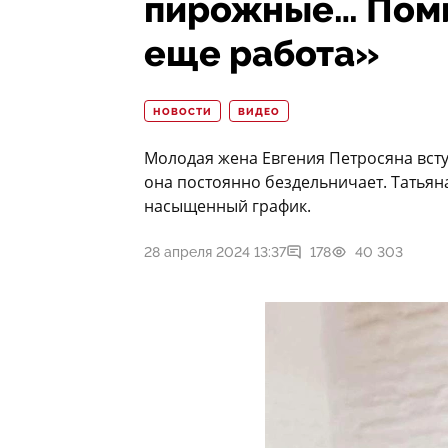
пирожные… Помим
еще работа»
НОВОСТИ
ВИДЕО
Молодая жена Евгения Петросяна всту
она постоянно бездельничает. Татьяна
насыщенный график.
28 апреля 2024 13:37
178
40 303