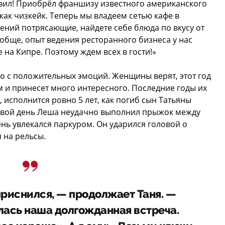
ивил! Приобрёл франшизу известного американского
 как чизкейк. Теперь мы владеем сетью кафе в
ений потрясающие, найдете себе блюда по вкусу от
ообще, опыт ведения ресторанного бизнеса у нас
 на Кипре. Поэтому ждем всех в гости!»
но с положительных эмоций. Женщины верят, этот год
 и принесет много интересного. Последние годы их
, исполнится ровно 5 лет, как погиб сын Татьяны
ковой день Леша неудачно выполнил прыжок между
ь увлекался паркуром. Он ударился головой о
 на рельсы.
приснился, — продолжает Таня. —
лась наша долгожданная встреча.