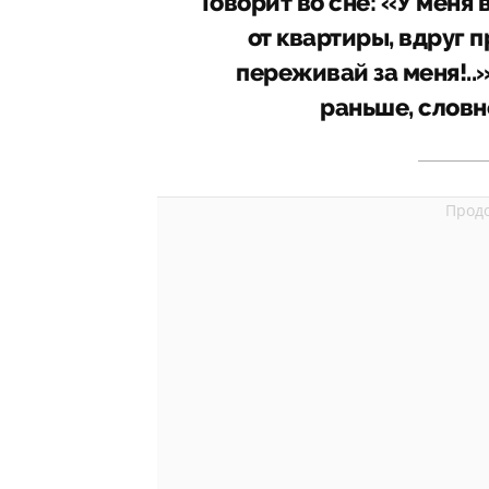
Говорит во сне: «У меня 
от квартиры, вдруг п
переживай за меня!..»
раньше, словн