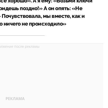
все хорошо». А я ему: «Возьми ключи
ридешь поздно!» А он опять: «Не
 Почувствовала, мы вместе, как и
о ничего не происходило»