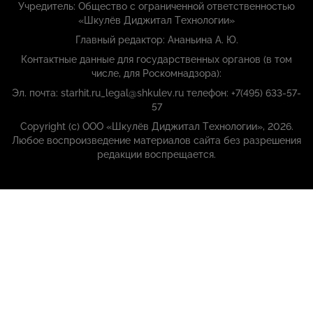
Учредитель: Общество с ограниченной ответственностью
«Шкулёв Диджитал Технологии»
Главный редактор: Ананьина А. Ю.
Контактные данные для государственных органов (в том
числе, для Роскомнадзора):
Эл. почта: starhit.ru_legal@shkulev.ru телефон: +7(495) 633-57-
57
Copyright (с) ООО «Шкулёв Диджитал Технологии», 2026.
Любое воспроизведение материалов сайта без разрешения
редакции воспрещается.