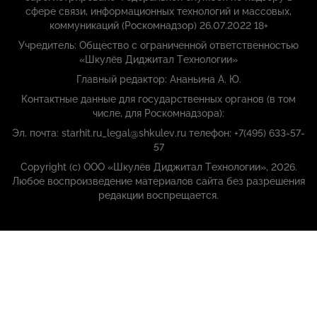
сфере связи, информационных технологий и массовых,
коммуникаций (Роскомнадзор) 26.07.2022 18+
Учредитель: Общество с ограниченной ответственностью
«Шкулёв Диджитал Технологии»
Главный редактор: Ананьина А. Ю.
Контактные данные для государственных органов (в том
числе, для Роскомнадзора):
Эл. почта: starhit.ru_legal@shkulev.ru телефон: +7(495) 633-57-
57
Copyright (с) ООО «Шкулёв Диджитал Технологии», 2026.
Любое воспроизведение материалов сайта без разрешения
редакции воспрещается.