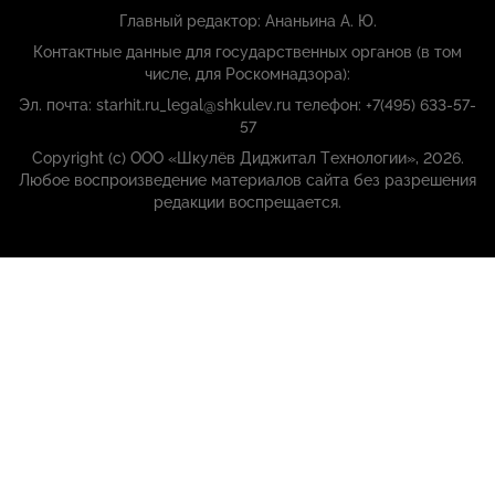
Главный редактор: Ананьина А. Ю.
Контактные данные для государственных органов (в том
числе, для Роскомнадзора):
Эл. почта: starhit.ru_legal@shkulev.ru телефон: +7(495) 633-57-
57
Copyright (с) ООО «Шкулёв Диджитал Технологии», 2026.
Любое воспроизведение материалов сайта без разрешения
редакции воспрещается.