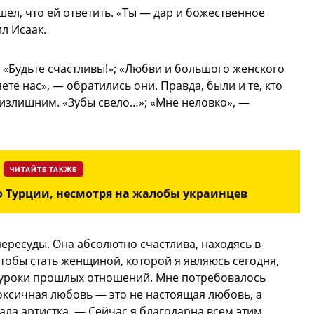
ел, что ей ответить. «Ты — дар и божественное
л Исаак.
 «Будьте счастливы!»; «Любви и большого женского
ете нас», — обратились они. Правда, были и те, кто
излишним. «Зубы свело…»; «Мне неловко», —
ЧИТАЙТЕ ТАКЖЕ
о Турции, несмотря на жалобы украинцев
пересуды. Она абсолютно счастлива, находясь в
обы стать женщиной, которой я являюсь сегодня,
 уроки прошлых отношений. Мне потребовалось
токсичная любовь — это не настоящая любовь, а
ла артистка. — Сейчас я благодарна всем этим