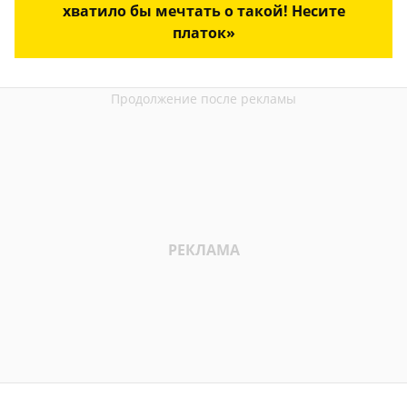
хватило бы мечтать о такой! Несите
платок»