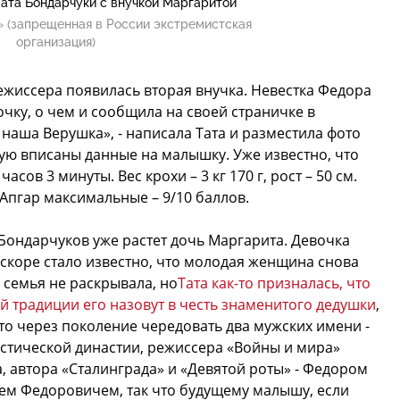
Тата Бондарчуки с внучкой Маргаритой
 (запрещенная в России экстремистская
организация)
ежиссера появилась вторая внучка. Невестка Федора
чку, о чем и сообщила на своей страничке в
наша Верушка», - написала Тата и разместила фото
рую вписаны данные на малышку. Уже известно, что
асов 3 минуты. Вес крохи – 3 кг 170 г, рост – 50 см.
 Апгар максимальные – 9/10 баллов.
 Бондарчуков уже растет дочь Маргарита. Девочка
 Вскоре стало известно, что молодая женщина снова
 семья не раскрывала, но
Тата как-то призналась, что
й традиции его назовут в честь знаменитого дедушки
,
то через поколение чередовать два мужских имени -
стической династии, режиссера «Войны и мира»
, автора «Сталинграда» и «Девятой роты» - Федором
еем Федоровичем, так что будущему малышу, если