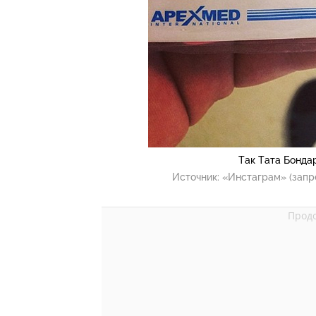
Так Тата Бонда
Источник:
«Инстаграм» (запр