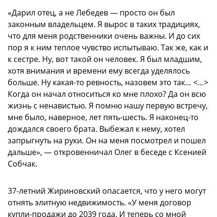
«Дарил отец, а не Лебедев — просто он был
законным владельцем. Я вырос в таких традициях,
что для меня родственники очень важны. И до сих
пор я к ним теплое чувство испытываю. Так же, как и
к сестре. Ну, вот такой он человек. Я был младшим,
хотя внимания и времени ему всегда уделялось
больше. Ну какая-то ревность, назовем это так… <…>
Когда он начал относиться ко мне плохо? Да он всю
жизнь с ненавистью. Я помню нашу первую встречу,
мне было, наверное, лет пять-шесть. Я наконец-то
дождался своего брата. Выбежал к нему, хотел
запрыгнуть на руки. Он на меня посмотрел и пошел
дальше», — откровенничал Олег в беседе с Ксенией
Собчак.
37-летний Жириновский опасается, что у него могут
отнять элитную недвижимость. «У меня договор
купли-продажи до 2039 года. И теперь со мной