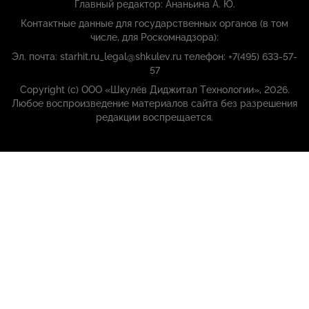
Главный редактор: Ананьина А. Ю.
Контактные данные для государственных органов (в том
числе, для Роскомнадзора):
Эл. почта: starhit.ru_legal@shkulev.ru телефон: +7(495) 633-57-
57
Copyright (с) ООО «Шкулёв Диджитал Технологии», 2026.
Любое воспроизведение материалов сайта без разрешения
редакции воспрещается.