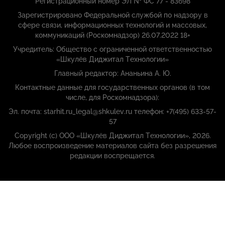
Регистрационный номер ЭЛ № ФС 77 - 83698
Зарегистрировано Федеральной службой по надзору в
сфере связи, информационных технологий и массовых,
коммуникаций (Роскомнадзор) 26.07.2022 18+
Учредитель: Общество с ограниченной ответственностью
«Шкулёв Диджитал Технологии»
Главный редактор: Ананьина А. Ю.
Контактные данные для государственных органов (в том
числе, для Роскомнадзора):
Эл. почта: starhit.ru_legal@shkulev.ru телефон: +7(495) 633-57-
57
Copyright (с) ООО «Шкулёв Диджитал Технологии», 2026.
Любое воспроизведение материалов сайта без разрешения
редакции воспрещается.