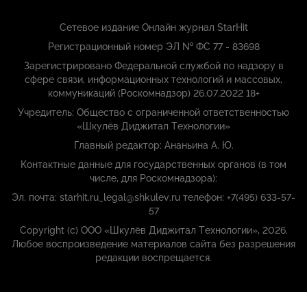
Сетевое издание Онлайн журнал StarHit
Регистрационный номер ЭЛ № ФС 77 - 83698
Зарегистрировано Федеральной службой по надзору в
сфере связи, информационных технологий и массовых,
коммуникаций (Роскомнадзор) 26.07.2022 18+
Учредитель: Общество с ограниченной ответственностью
«Шкулёв Диджитал Технологии»
Главный редактор: Ананьина А. Ю.
Контактные данные для государственных органов (в том
числе, для Роскомнадзора):
Эл. почта: starhit.ru_legal@shkulev.ru телефон: +7(495) 633-57-
57
Copyright (с) ООО «Шкулёв Диджитал Технологии», 2026.
Любое воспроизведение материалов сайта без разрешения
редакции воспрещается.