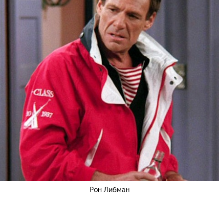
Рон Либман