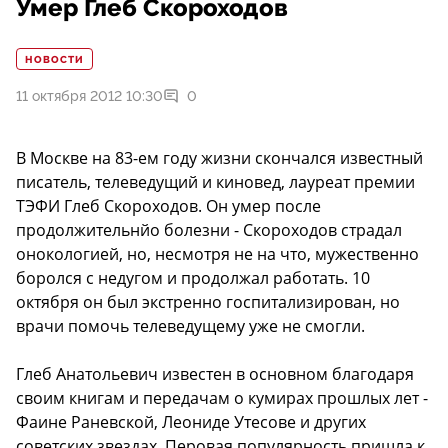
Умер Глеб Скороходов
НОВОСТИ
11 октября 2012 10:30
0
В Москве на 83-ем году жизни скончался известный
писатель, телеведущий и киновед, лауреат премии
ТЭФИ Глеб Скороходов. Он умер после
продолжительнйо болезни - Скороходов страдал
онокологией, но, несмотря не на что, мужественно
боролся с недугом и продолжал работать. 10
октября он был экстренно госпитализирован, но
врачи помочь телеведущему уже не смогли.
Глеб Анатольевич известен в основном благодаря
своим книгам и передачам о кумирах прошлых лет -
Фаине Раневской, Леониде Утесове и других
советских звездах. Перовая популярность пришла к