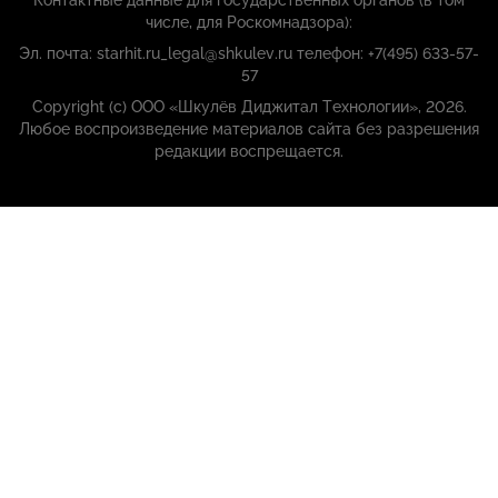
Контактные данные для государственных органов (в том
числе, для Роскомнадзора):
Эл. почта: starhit.ru_legal@shkulev.ru телефон: +7(495) 633-57-
57
Copyright (с) ООО «Шкулёв Диджитал Технологии», 2026.
Любое воспроизведение материалов сайта без разрешения
редакции воспрещается.