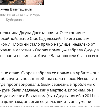
жуна Давиташвили
ник:
ИТАР-ТАСС/ Игорь
Кубединов
ительница Джуна Давиташвили. О ее кончине
окойной, актер Стас Садальский. По его словам,
кому. Плохо ей стало прямо на улице, недалеко от
ктами в магазин. «Скорая помощь» забрала Джуну в
но спасти не смогли. Джуне Давиташвили было всего
е не стало. Скорая забрала ее прямо на Арбате – она
обы купить поесть и ей там стало плохо. Несколько
 где прооперировали, были серьезные проблемы с
- руки были ледяные, как у мертвой. Впрочем, она
гда вместе с Вахтангом (сын Джуны погиб в 2011 г. -
, а доживала, энергия ее ушла, лечить она уже не