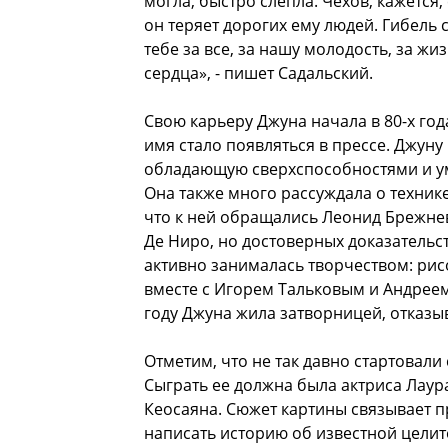
могла, быстро слепла. Чехов, кажется,
он теряет дорогих ему людей. Гибель
тебе за все, за нашу молодость, за жиз
сердца», - пишет Садальский.
Свою карьеру Джуна начала в 80-х го
имя стало появляться в прессе. Джуну
обладающую сверхспособностями и у
Она также много рассуждала о технике
что к ней обращались Леонид Брежнев
Де Ниро, но достоверных доказательст
активно занималась творчеством: рисо
вместе с Игорем Тальковым и Андреем
году Джуна жила затворницей, отказы
Отметим, что не так давно стартовал
Сыграть ее должна была актриса Лаур
Кеосаяна. Сюжет картины связывает п
написать историю об известной целит