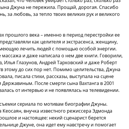
 сказал, что человек умирает столько раз, сколько раз
 сына Джуна не пережила. Прощай, дорогая. Спасибо
нь, за любовь, за тепло твоих великих рук и великого
дах прошлого века – именно в период перестройки ее
 представляли как целителя и экстрасенса, женщину,
меющую лечить людей с помощью особой энергии.
 массажа и даже написала о нем две книги. Говорили,
, Илья Глазунов, Андрей Тарковский и даже Роберт
в этому до сих пор нет. Помимо целительства, Джуна
вала, писала стихи, рассказы, выступала на сцене
 Державиным. После смерти сына Вахтанга в 2001
валась от интервью и не появлялась на телевидении.
и съемки сериала по мотивам биографии Джуны.
а Кеосаян, внучка известного режиссера Эдмонда
рошлое и настоящее: некий сценарист берется
ельнице Джуне, она идет ему навстречу и помогает