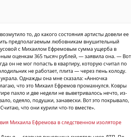
озмутило то, до какого состояния артисты довели ее
вить предполагаемым любовникам внушительный
лоусовой с Михаилом Ефремовым сумма ущерба в
ным оценкам 365 тысяч рублей, — заявила она. — Вот
да он не мог попасть в квартиру, которую считал по
олодильник не работает, плита — через пень колоду.
 украла. Однажды она мне сказала: «Анночка
полагаю, что это Михаил Ефремов промахнулся. Ковры
ире пахло и две недели не выветривалось нечто, из-
ало, одеяло, подушки, занавески. Вот это покрывало,
читаю, что они курили что-то вместе».
овия Михаила Ефремова в следственном изоляторе