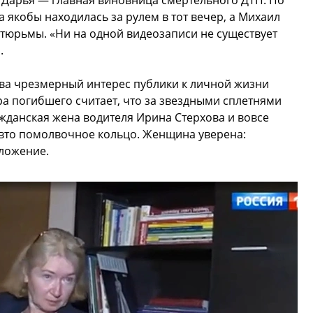
то Дарья — главная виновница смертельного ДТП. По
 якобы находилась за рулем в тот вечер, а Михаил
тюрьмы. «Ни на одной видеозаписи не существует
.
ва чрезмерный интерес публики к личной жизни
ра погибшего считает, что за звездными сплетнями
ажданская жена водителя Ирина Стерхова и вовсе
авто помолвочное кольцо. Женщина уверена:
дложение.