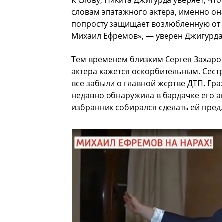
К слову, Никита Джигурда уверяет, ч
словам эпатажного актера, именно она
попросту защищает возлюбленную от 
Михаил Ефремов», — уверен Джигурда
Тем временем близким Сергея Захаро
актера кажется оскорбительным. Сест
все забыли о главной жертве ДТП. Гр
недавно обнаружила в бардачке его 
избранник собирался сделать ей пре