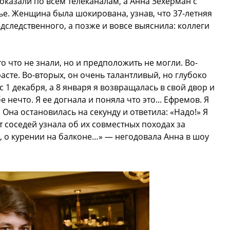
оказали по всем телеканалам, а Анна Зехерман с
ье. Женщина была шокирована, узнав, что 37-летняя
ледственного, а позже и вовсе выяснила: коллеги
о что не знали, но и предположить не могли. Во-
асте. Во-вторых, он очень талантливый, но глубоко
 1 декабря, а 8 января я возвращалась в свой двор и
 нечто. Я ее догнала и поняла что это... Ефремов. Я
 Она остановилась на секунду и ответила: «Надо!» Я
т соседей узнала об их совместных походах за
м, о курении на балконе…» — негодовала Анна в шоу