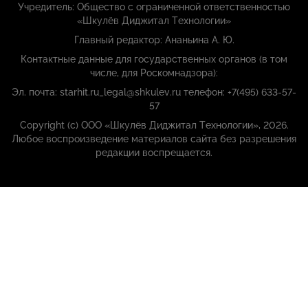
Учредитель: Общество с ограниченной ответственностью
«Шкулёв Диджитал Технологии»
Главный редактор: Ананьина А. Ю.
Контактные данные для государственных органов (в том
числе, для Роскомнадзора):
Эл. почта: starhit.ru_legal@shkulev.ru телефон: +7(495) 633-57-
57
Copyright (с) ООО «Шкулёв Диджитал Технологии», 2026.
Любое воспроизведение материалов сайта без разрешения
редакции воспрещается.