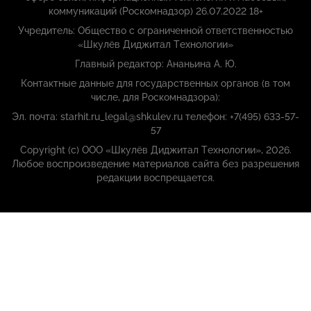
коммуникаций (Роскомнадзор) 26.07.2022 18+
Учредитель: Общество с ограниченной ответственностью
«Шкулёв Диджитал Технологии»
Главный редактор: Ананьина А. Ю.
Контактные данные для государственных органов (в том
числе, для Роскомнадзора):
Эл. почта: starhit.ru_legal@shkulev.ru телефон: +7(495) 633-57-
57
Copyright (с) ООО «Шкулёв Диджитал Технологии», 2026.
Любое воспроизведение материалов сайта без разрешения
редакции воспрещается.