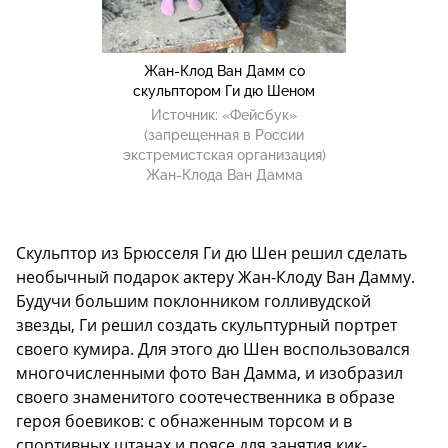
Жан-Клод Ван Дамм со
скульптором Ги дю Шеном
Источник:
«Фейсбук»
(запрещенная в России
экстремистская организация)
Жан-Клода Ван Дамма
Скульптор из Брюсселя Ги дю Шен решил сделать
необычный подарок актеру Жан-Клоду Ван Дамму.
Будучи большим поклонником голливудской
звезды, Ги решил создать скульптурный портрет
своего кумира. Для этого дю Шен воспользовался
многочисленными фото Ван Дамма, и изобразил
своего знаменитого соотечественника в образе
героя боевиков: с обнаженным торсом и в
спортивных штанах и поясе для занятия кик-