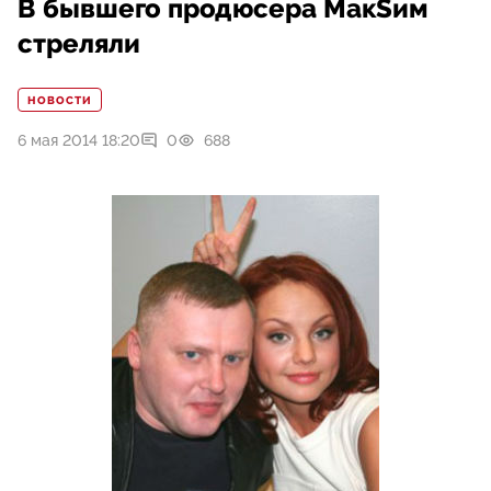
В бывшего продюсера MакSим
стреляли
НОВОСТИ
6 мая 2014 18:20
0
688