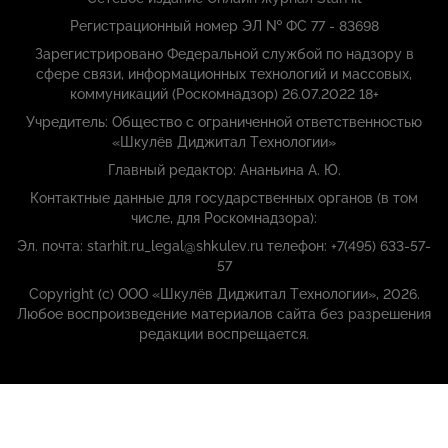
Регистрационный номер ЭЛ № ФС 77 - 83698
Зарегистрировано Федеральной службой по надзору в
сфере связи, информационных технологий и массовых,
коммуникаций (Роскомнадзор) 26.07.2022 18+
Учредитель: Общество с ограниченной ответственностью
«Шкулёв Диджитал Технологии»
Главный редактор: Ананьина А. Ю.
Контактные данные для государственных органов (в том
числе, для Роскомнадзора):
Эл. почта: starhit.ru_legal@shkulev.ru телефон: +7(495) 633-57-
57
Copyright (с) ООО «Шкулёв Диджитал Технологии», 2026.
Любое воспроизведение материалов сайта без разрешения
редакции воспрещается.