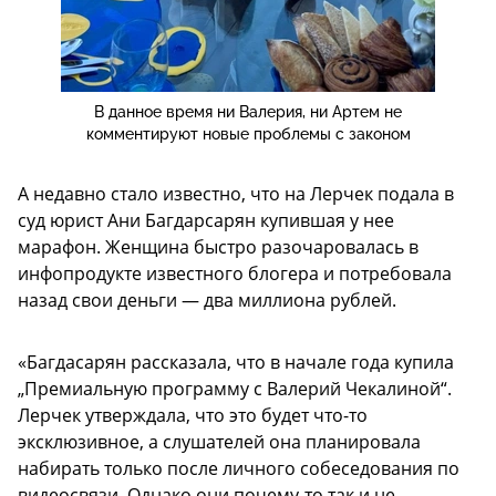
В данное время ни Валерия, ни Артем не
комментируют новые проблемы с законом
А недавно стало известно, что на Лерчек подала в
суд юрист Ани Багдарсарян купившая у нее
марафон. Женщина быстро разочаровалась в
инфопродукте известного блогера и потребовала
назад свои деньги — два миллиона рублей.
«Багдасарян рассказала, что в начале года купила
„Премиальную программу с Валерий Чекалиной“.
Лерчек утверждала, что это будет что-то
эксклюзивное, а слушателей она планировала
набирать только после личного собеседования по
видеосвязи. Однако они почему-то так и не