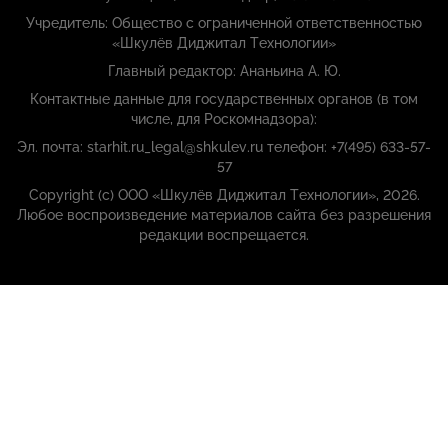
Учредитель: Общество с ограниченной ответственностью
«Шкулёв Диджитал Технологии»
Главный редактор: Ананьина А. Ю.
Контактные данные для государственных органов (в том
числе, для Роскомнадзора):
Эл. почта: starhit.ru_legal@shkulev.ru телефон: +7(495) 633-57-
57
Copyright (с) ООО «Шкулёв Диджитал Технологии», 2026.
Любое воспроизведение материалов сайта без разрешения
редакции воспрещается.