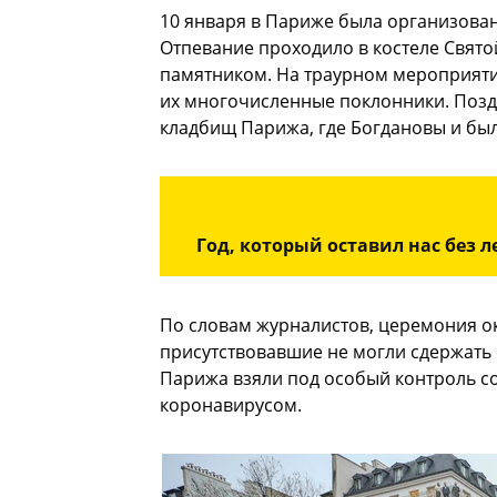
10 января в Париже была организов
Отпевание проходило в костеле Свято
памятником. На траурном мероприятии
их многочисленные поклонники. Позд
кладбищ Парижа, где Богдановы и бы
Год, который оставил нас без л
По словам журналистов, церемония о
присутствовавшие не могли сдержать 
Парижа взяли под особый контроль со
коронавирусом.