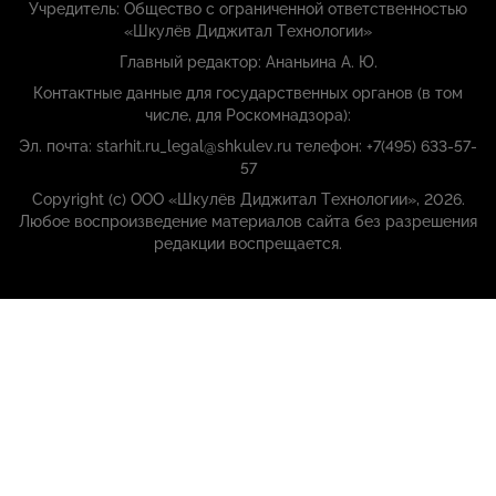
Учредитель: Общество с ограниченной ответственностью
«Шкулёв Диджитал Технологии»
Главный редактор: Ананьина А. Ю.
Контактные данные для государственных органов (в том
числе, для Роскомнадзора):
Эл. почта: starhit.ru_legal@shkulev.ru телефон: +7(495) 633-57-
57
Copyright (с) ООО «Шкулёв Диджитал Технологии», 2026.
Любое воспроизведение материалов сайта без разрешения
редакции воспрещается.