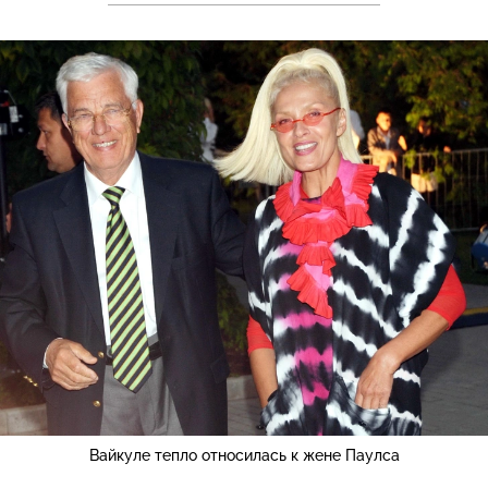
Вайкуле тепло относилась к жене Паулса