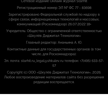
Сетевое издание Онлайн журнал StarHit
Регистрационный номер ЭЛ № ФС 77 - 83698
Зарегистрировано Федеральной службой по надзору в
сфере связи, информационных технологий и массовых,
коммуникаций (Роскомнадзор) 26.07.2022 18+
Учредитель: Общество с ограниченной ответственностью
«Шкулёв Диджитал Технологии»
Главный редактор: Ананьина А. Ю.
Контактные данные для государственных органов (в том
числе, для Роскомнадзора):
Эл. почта: starhit.ru_legal@shkulev.ru телефон: +7(495) 633-57-
57
Copyright (с) ООО «Шкулёв Диджитал Технологии», 2026.
Любое воспроизведение материалов сайта без разрешения
редакции воспрещается.