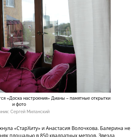
ится «Доска настроения» Дианы – памятные открытки
и фото
чник:
Сергей Миланский
хнула «СтарХиту» и Анастасия Волочкова. Балерина не
няк площадью в 850 квадратных метров. Звезда