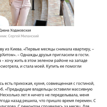
Диана Ходаковская
чник:
Сергей Миланский
ву из Киева. «Первые месяцы снимала квартиру, –
рХитом». – Однажды друзья пригласили в гости.
 – хочу жить в этом зеленом районе на западе
смотрела, и стала моей. Купить ее помогли
ь есть прихожая, кухня, совмещенная с гостиной,
ероб. «Предыдущие владельцы оставили массивную
–Несколько лет я ничего не переделывала, меня
лгода назад решила, что пришло время перемен. С
олуслова. С ремонтом справились за месяц. Для